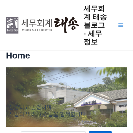
Close
검
콘
Main
세무회
텐
계 태송
Men
츠
블로그
로
건
- 세무
너
정보
뛰
기
Home
성장하고 발전하며
사업의 멋진 순간들을 함께합니다.