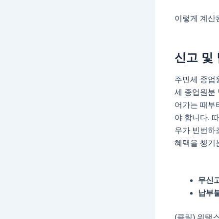
이렇게 계산
신고 및
주민세 종업원
세 종업원분 
어가는 때부터
야 합니다. 
우가 빈번하죠
혜택을 챙기
무신고
납부
(클릭) 위