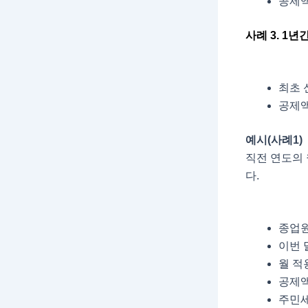
공제액
사례 3. 1
최초 
공제액
예시(사례1)
직전 연도의 
다.
종업원 
이번 
월 적용
공제액 
주민세 