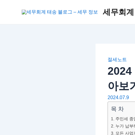
Close
콘
세무회계 
텐
츠
로
건
너
뛰
기
절세노트
202
아보
2024.07.9
목 차
주민세 종
누가 납부
모든 사업