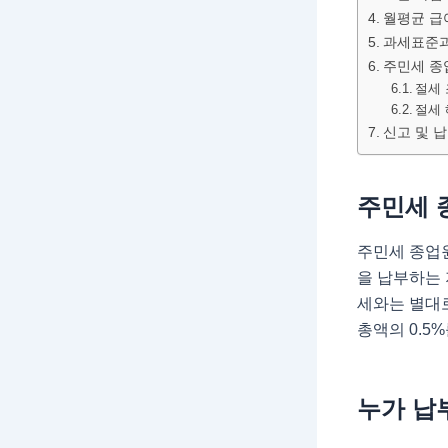
월평균 급
과세표준과
주민세 종
절세
절세 
신고 및 
주민세 
주민세 종업
을 납부하는
세와는 별대
총액의 0.5
누가 납