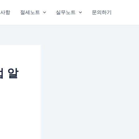
지사항
절세노트
실무노트
문의하기
법 알