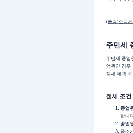
(클릭)소득
주민세 
주민세 종업원
억원인 경우 
절세 혜택 꼭
절세 조건
종업원
합니다
종업원
중소기