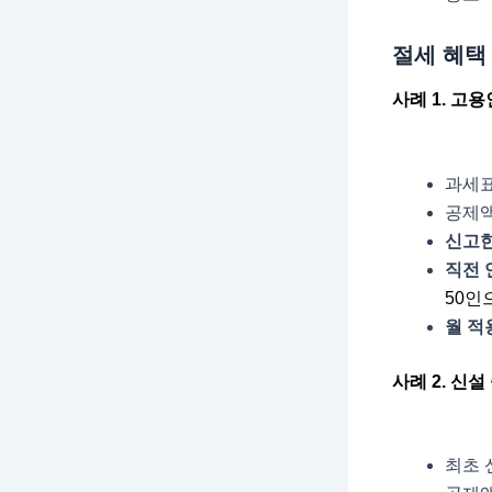
절세 혜택
사례 1. 고
과세표
공제액
신고한
직전 
50인
월 적
사례 2. 신
최초 